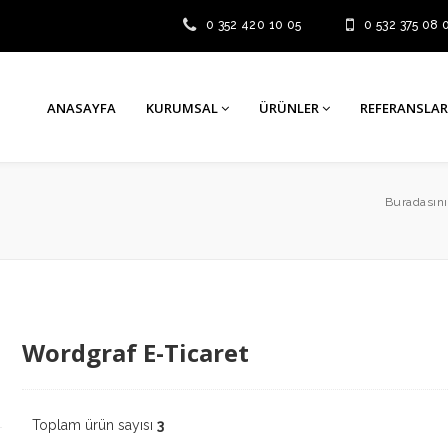
0 352 420 10 05
0 532 375 08 
ANASAYFA
KURUMSAL
ÜRÜNLER
REFERANSLAR
Buradasını
Wordgraf E-Ticaret
Toplam ürün sayısı
3