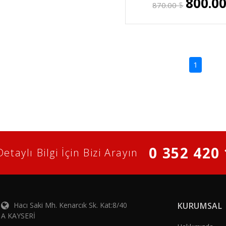
800.0
870.00
$
(current)
1
0 352 420 
Detaylı Bilgi İçin Bizi Arayın
Hacı Saki Mh. Kenarcık Sk. Kat:8/40
KURUMSAL
A KAYSERİ