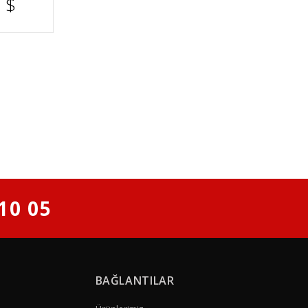
0
$
10 05
BAĞLANTILAR