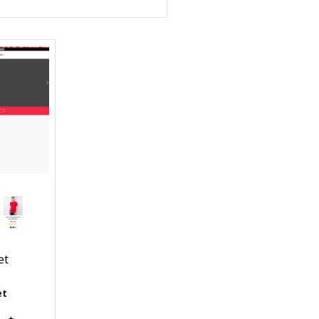
et
et