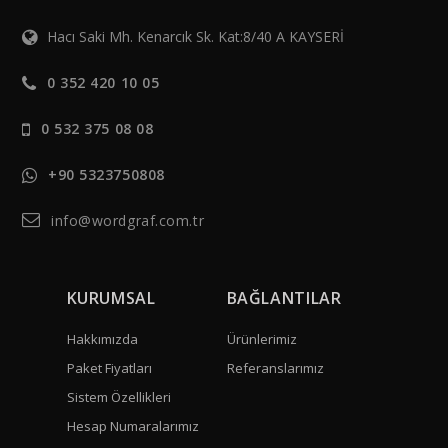
Hacı Saki Mh. Kenarcık Sk. Kat:8/40 A KAYSERİ
0 352 420 10 05
0 532 375 08 08
+90 5323750808
info@wordgraf.com.tr
KURUMSAL
BAĞLANTILAR
Hakkımızda
Ürünlerimiz
Paket Fiyatları
Referanslarımız
Sistem Özellikleri
Hesap Numaralarımız