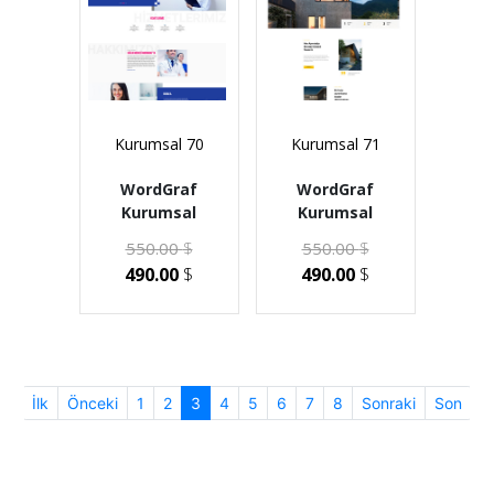
Kurumsal 70
Kurumsal 71
WordGraf
WordGraf
Kurumsal
Kurumsal
550.00
$
550.00
$
490.00
$
490.00
$
(current)
İlk
Önceki
1
2
3
4
5
6
7
8
Sonraki
Son