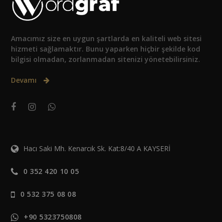
Amacımız size en uygun şartlarda en kaliteli web sitesi
hizmeti sağlamaktır. Bunu yaparken hiçbir şekilde kod
bilgisi olmadan, zorlanmadan sitenizi yönetebilirsiniz.
Devamı
Hacı Saki Mh. Kenarcık Sk. Kat:8/40 A KAYSERİ
0 352 420 10 05
0 532 375 08 08
+90 5323750808