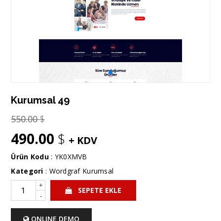
Kurumsal 49
550.00
$
490.00
$
+ KDV
Ürün Kodu
: YK0XMVB
Kategori
:
Wordgraf Kurumsal
+
SEPETE EKLE
-
ONLINE DEMO