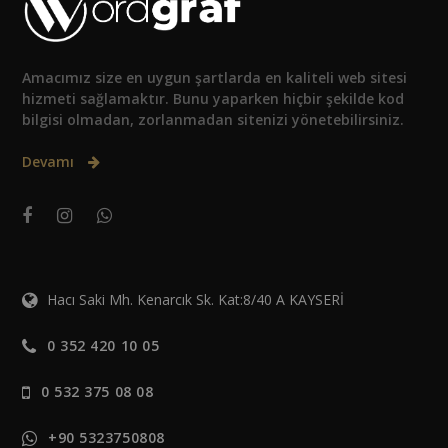
Amacımız size en uygun şartlarda en kaliteli web sitesi
hizmeti sağlamaktır. Bunu yaparken hiçbir şekilde kod
bilgisi olmadan, zorlanmadan sitenizi yönetebilirsiniz.
Devamı
Hacı Saki Mh. Kenarcık Sk. Kat:8/40 A KAYSERİ
0 352 420 10 05
0 532 375 08 08
+90 5323750808