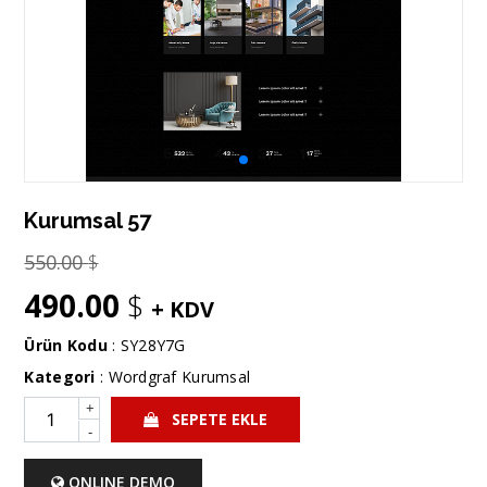
Kurumsal 57
550.00
$
490.00
$
+ KDV
Ürün Kodu
: SY28Y7G
Kategori
:
Wordgraf Kurumsal
+
SEPETE EKLE
-
ONLINE DEMO