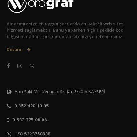
Amacımız size en uygun şartlarda en kaliteli web sitesi
hizmeti sağlamaktır. Bunu yaparken hiçbir şekilde kod
bilgisi olmadan, zorlanmadan sitenizi yönetebilirsiniz.
Devamı
Hacı Saki Mh. Kenarcık Sk. Kat:8/40 A KAYSERİ
0 352 420 10 05
0 532 375 08 08
+90 5323750808