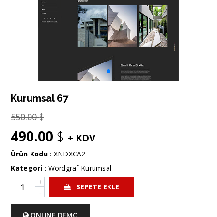
Kurumsal 67
550.00
$
490.00
$
+ KDV
Ürün Kodu
: XNDXCA2
Kategori
:
Wordgraf Kurumsal
+
SEPETE EKLE
-
ONLINE DEMO