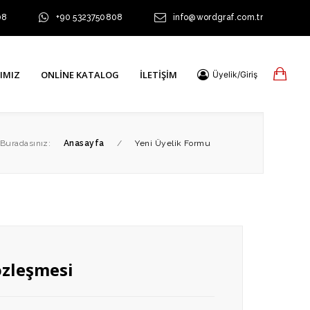
08
+90 5323750808
info@wordgraf.com.tr
IMIZ
ONLINE KATALOG
İLETIŞIM
Üyelik/Giriş
Buradasınız:
Anasayfa
/
Yeni Üyelik Formu
özleşmesi