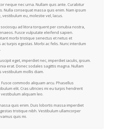
or neque nec urna. Nullam quis ante. Curabitur
cus. Nulla consequat massa quis enim. Nam ipsum
e, vestibulum eu, molestie vel, lacus.
i sociosqu ad litora torquent per conubia nostra,
enaeos. Fusce vulputate eleifend sapien.
tant morbi tristique senectus et netus et
c turpis egestas. Morbi ac felis. Nunc interdum
.
suscipit eget, imperdiet nec, imperdiet iaculis, ipsum.
inia erat. Donec sodales sagittis magna. Nullam
s vestibulum mollis diam.
 Fusce commodo aliquam arcu. Phasellus
bulum elit. Cras ultricies mi eu turpis hendrerit
ur vestibulum aliquam leo.
assa quis enim. Duis lobortis massa imperdiet
estas tristique nibh. Vestibulum ullamcorper
Vivamus quis mi.