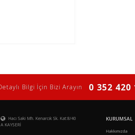
0 352 420 
Detaylı Bilgi İçin Bizi Arayın
Hacı Saki Mh. Kenarcık Sk. Kat:8/40
KURUMSAL
A KAYSERİ
Hakkımızda