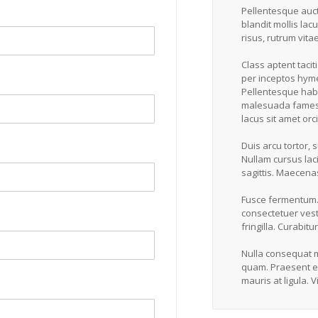
Pellentesque auct
blandit mollis la
risus, rutrum vita
Class aptent tacit
per inceptos hym
Pellentesque habi
malesuada fames a
lacus sit amet orci
Duis arcu tortor, 
Nullam cursus lac
sagittis. Maecena
Fusce fermentum.
consectetuer vesti
fringilla. Curabit
Nulla consequat m
quam. Praesent eg
mauris at ligula. 